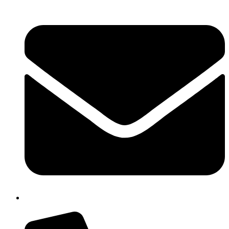
cbpm070004@istruzione.it