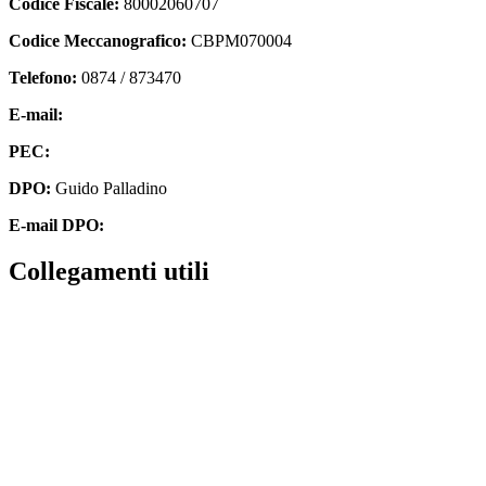
Codice Fiscale:
80002060707
Codice Meccanografico:
CBPM070004
Telefono:
0874 / 873470
E-mail:
cbpm070004@istruzione.it
PEC:
cbpm070004@pec.istruzione.it
DPO:
Guido Palladino
E-mail DPO:
guido.palladino.dpo@gmail.com
Collegamenti utili
Contatti
MIUR
Accesso Civico
Amministrazione Trasparente
Albo Online