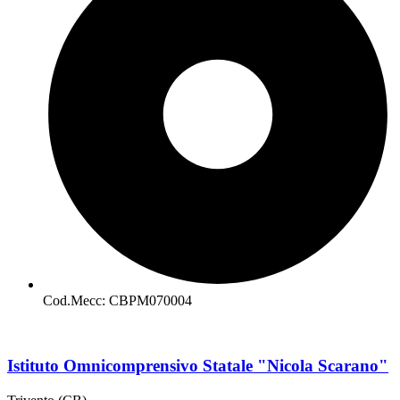
Cod.Mecc: CBPM070004
Istituto Omnicomprensivo Statale "Nicola Scarano"