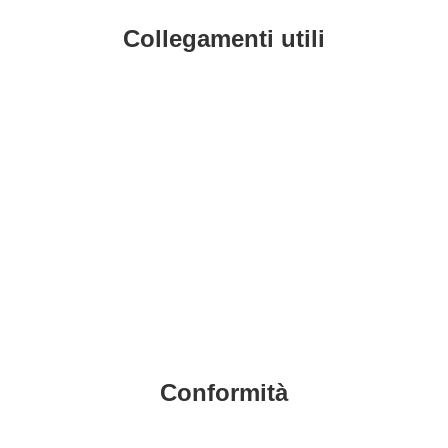
Collegamenti utili
Contatti
MIUR
Accesso Civico
Amministrazione Trasparente
Albo Online
Scuola in Chiaro
Responsabile della trasmissione e pubblicazione di
documenti informazioni e dati ex. Art. 10 d.lgs 33/2013
ss.mm.ii. – d.lgs 97/2016 Dr.ssa Ida Cimmino
Conformità
Privacy Policy