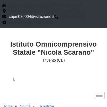
Istituto Omnicomprensivo "Nicola Scarano"
Via Acquasantianni - 86029 Trivento (CB)
cbpm070004@istruzione.it
0874 / 873470
Cod.Mecc: CBPM070004
Istituto Omnicomprensivo
Statale "Nicola Scarano"
Trivento (CB)
Home
Novità
Le notizie