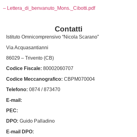
– Lettera_di_benvanuto_Mons._Cibotti.pdf
Contatti
Istituto Omnicomprensivo “Nicola Scarano”
Via Acquasantianni
86029 – Trivento (CB)
Codice Fiscale:
80002060707
Codice Meccanografico:
CBPM070004
Telefono:
0874 / 873470
E-mail:
cbpm070004@istruzione.it
PEC:
cbpm070004@pec.istruzione.it
DPO:
Guido Palladino
E-mail DPO:
guido.palladino.dpo@gmail.com