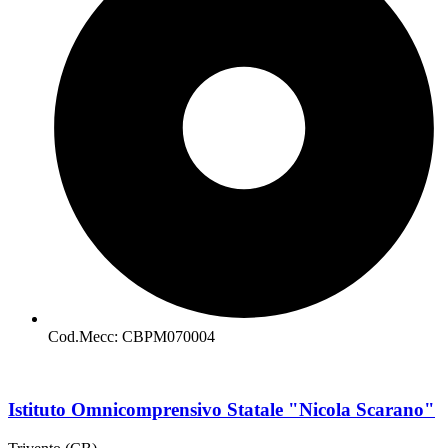
Cod.Mecc: CBPM070004
Istituto Omnicomprensivo Statale "Nicola Scarano"