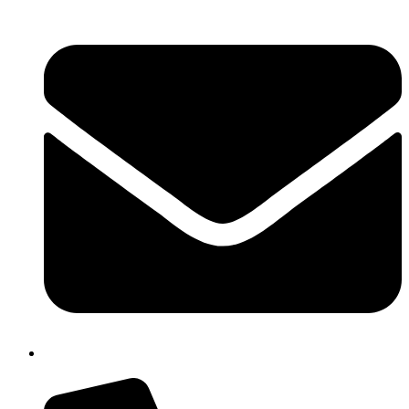
cbpm070004@istruzione.it