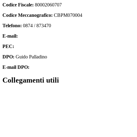
Codice Fiscale:
80002060707
Codice Meccanografico:
CBPM070004
Telefono:
0874 / 873470
E-mail:
cbpm070004@istruzione.it
PEC:
cbpm070004@pec.istruzione.it
DPO:
Guido Palladino
E-mail DPO:
guido.palladino.dpo@gmail.com
Collegamenti utili
Contatti
MIUR
Accesso Civico
Amministrazione Trasparente
Albo Online