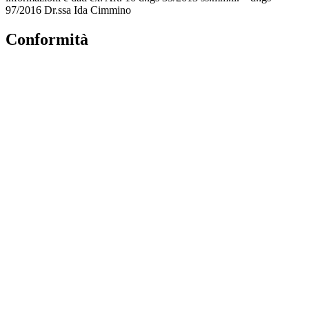
97/2016 Dr.ssa Ida Cimmino
Conformità
Privacy Policy
Dichiarazione di accessibilità
Note legali
Accesso Riservato