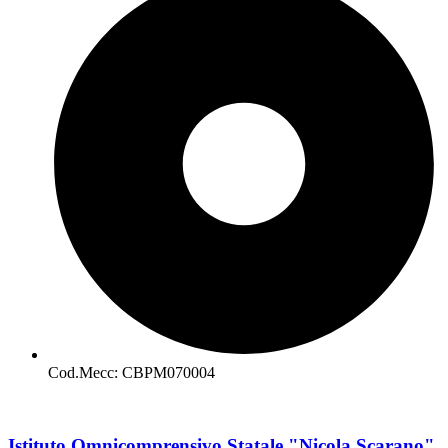
Cod.Mecc: CBPM070004
Istituto Omnicomprensivo Statale "Nicola Scarano"