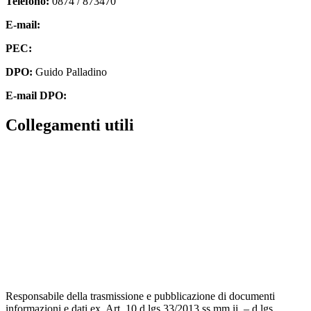
Telefono:
0874 / 873470
E-mail:
cbpm070004@istruzione.it
PEC:
cbpm070004@pec.istruzione.it
DPO:
Guido Palladino
E-mail DPO:
guido.palladino.dpo@gmail.com
Collegamenti utili
Contatti
MIUR
Accesso Civico
Amministrazione Trasparente
Albo Online
Scuola in Chiaro
Responsabile della trasmissione e pubblicazione di documenti
informazioni e dati ex. Art. 10 d.lgs 33/2013 ss.mm.ii. – d.lgs