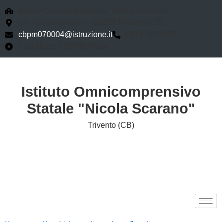
Istituto Omnicomprensivo "Nicola Scarano"
Via Acquasantianni - 86029 Trivento (CB)
cbpm070004@istruzione.it
0874 / 873470
Cod.Mecc: CBPM070004
Istituto Omnicomprensivo
Statale "Nicola Scarano"
Trivento (CB)