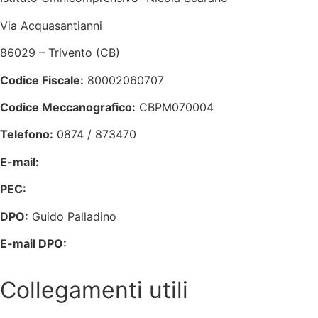
Via Acquasantianni
86029 – Trivento (CB)
Codice Fiscale:
80002060707
Codice Meccanografico:
CBPM070004
Telefono:
0874 / 873470
E-mail:
cbpm070004@istruzione.it
PEC:
cbpm070004@pec.istruzione.it
DPO:
Guido Palladino
E-mail DPO:
guido.palladino.dpo@gmail.com
Collegamenti utili
Contatti