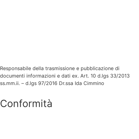
MIUR
Accesso Civico
Amministrazione Trasparente
Albo Online
Scuola in Chiaro
Responsabile della trasmissione e pubblicazione di
documenti informazioni e dati ex. Art. 10 d.lgs 33/2013
ss.mm.ii. – d.lgs 97/2016 Dr.ssa Ida Cimmino
Conformità
Privacy Policy
Dichiarazione di accessibilità
Note legali