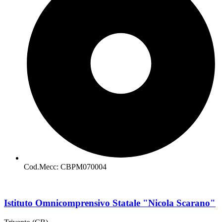
Cod.Mecc: CBPM070004
Istituto Omnicomprensivo Statale "Nicola Scarano"