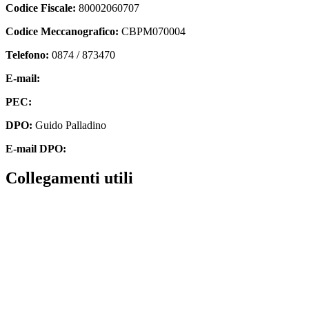
Codice Fiscale:
80002060707
Codice Meccanografico:
CBPM070004
Telefono:
0874 / 873470
E-mail:
cbpm070004@istruzione.it
PEC:
cbpm070004@pec.istruzione.it
DPO:
Guido Palladino
E-mail DPO:
guido.palladino.dpo@gmail.com
Collegamenti utili
Contatti
MIUR
Accesso Civico
Amministrazione Trasparente
Albo Online