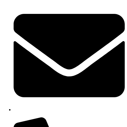
cbpm070004@istruzione.it