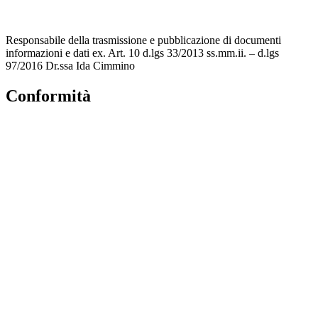
Scuola in Chiaro
Responsabile della trasmissione e pubblicazione di documenti
informazioni e dati ex. Art. 10 d.lgs 33/2013 ss.mm.ii. – d.lgs
97/2016 Dr.ssa Ida Cimmino
Conformità
Privacy Policy
Dichiarazione di accessibilità
Note legali
Accesso Riservato