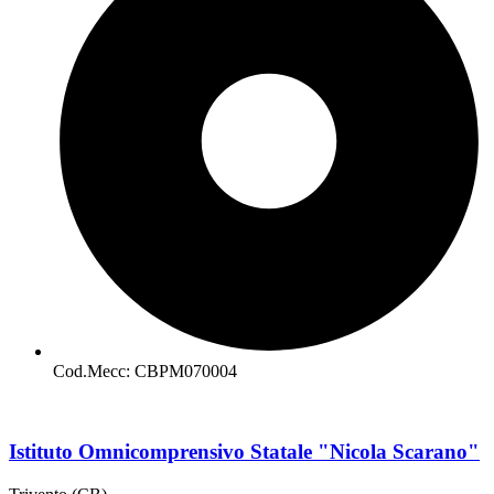
Cod.Mecc: CBPM070004
Istituto Omnicomprensivo Statale "Nicola Scarano"