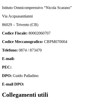
Istituto Omnicomprensivo “Nicola Scarano”
Via Acquasantianni
86029 – Trivento (CB)
Codice Fiscale:
80002060707
Codice Meccanografico:
CBPM070004
Telefono:
0874 / 873470
E-mail:
cbpm070004@istruzione.it
PEC:
cbpm070004@pec.istruzione.it
DPO:
Guido Palladino
E-mail DPO:
guido.palladino.dpo@gmail.com
Collegamenti utili
Contatti