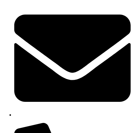
cbpm070004@istruzione.it