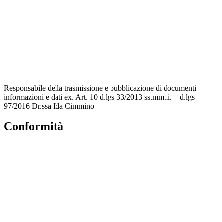
MIUR
Accesso Civico
Amministrazione Trasparente
Albo Online
Scuola in Chiaro
Responsabile della trasmissione e pubblicazione di documenti
informazioni e dati ex. Art. 10 d.lgs 33/2013 ss.mm.ii. – d.lgs
97/2016 Dr.ssa Ida Cimmino
Conformità
Privacy Policy
Dichiarazione di accessibilità
Note legali
Accesso Riservato