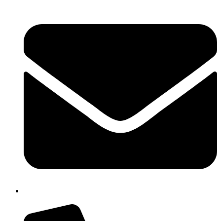
cbpm070004@istruzione.it