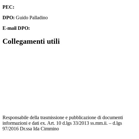
PEC:
cbpm070004@pec.istruzione.it
DPO:
Guido Palladino
E-mail DPO:
guido.palladino.dpo@gmail.com
Collegamenti utili
Contatti
MIUR
Accesso Civico
Amministrazione Trasparente
Albo Online
Scuola in Chiaro
Responsabile della trasmissione e pubblicazione di documenti
informazioni e dati ex. Art. 10 d.lgs 33/2013 ss.mm.ii. – d.lgs
97/2016 Dr.ssa Ida Cimmino