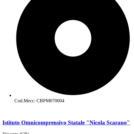
Cod.Mecc: CBPM070004
Istituto Omnicomprensivo Statale "Nicola Scarano"