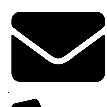
cbpm070004@istruzione.it