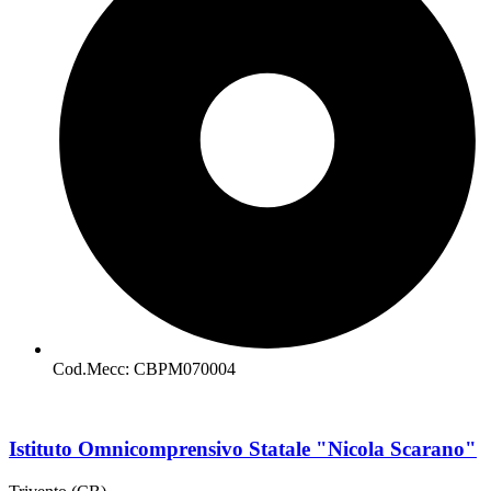
Cod.Mecc: CBPM070004
Istituto Omnicomprensivo Statale "Nicola Scarano"