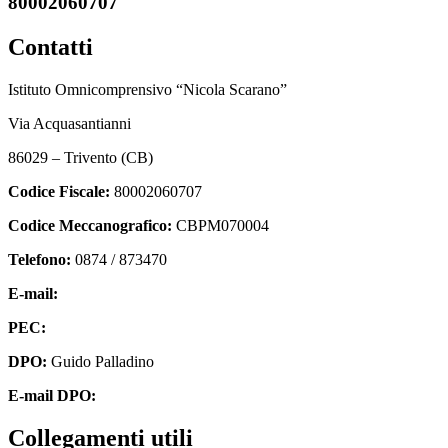
80002060707
Contatti
Istituto Omnicomprensivo “Nicola Scarano”
Via Acquasantianni
86029 – Trivento (CB)
Codice Fiscale:
80002060707
Codice Meccanografico:
CBPM070004
Telefono:
0874 / 873470
E-mail:
cbpm070004@istruzione.it
PEC:
cbpm070004@pec.istruzione.it
DPO:
Guido Palladino
E-mail DPO:
guido.palladino.dpo@gmail.com
Collegamenti utili