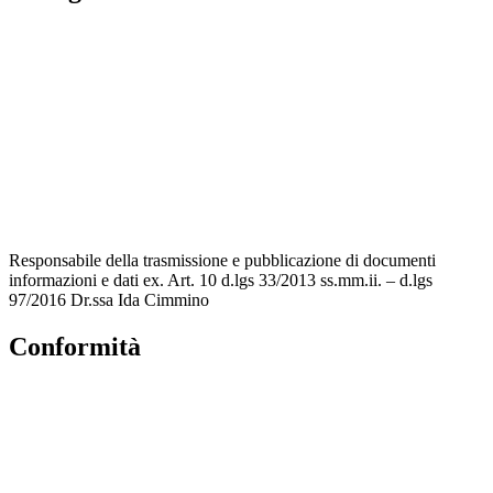
Contatti
MIUR
Accesso Civico
Amministrazione Trasparente
Albo Online
Scuola in Chiaro
Responsabile della trasmissione e pubblicazione di documenti
informazioni e dati ex. Art. 10 d.lgs 33/2013 ss.mm.ii. – d.lgs
97/2016 Dr.ssa Ida Cimmino
Conformità
Privacy Policy
Dichiarazione di accessibilità
Note legali