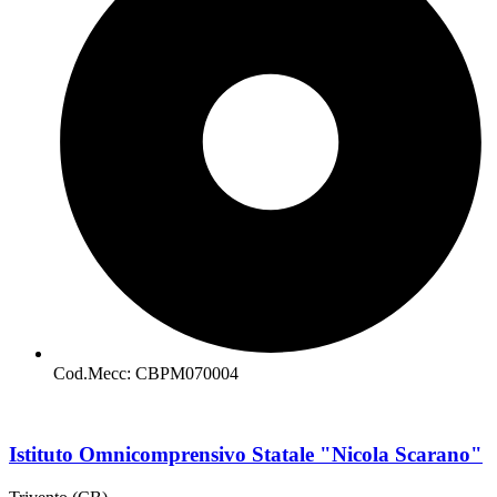
Cod.Mecc: CBPM070004
Istituto Omnicomprensivo Statale "Nicola Scarano"