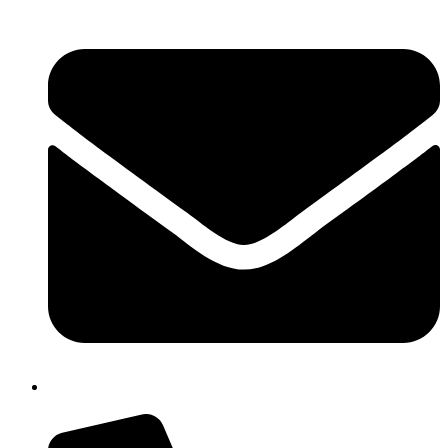
cbpm070004@istruzione.it