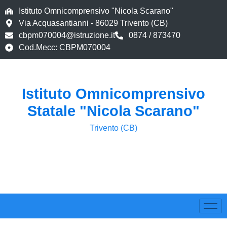
Istituto Omnicomprensivo "Nicola Scarano"
Via Acquasantianni - 86029 Trivento (CB)
cbpm070004@istruzione.it
0874 / 873470
Cod.Mecc: CBPM070004
Istituto Omnicomprensivo
Statale "Nicola Scarano"
Trivento (CB)