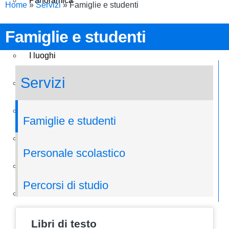
Panoramica
Home
»
Servizi
»
Famiglie e studenti
Presentazione
Famiglie e studenti
I luoghi
Servizi
Le persone
I numeri della scuola
Famiglie e studenti
Le carte della scuola
Personale scolastico
Organizzazione
Percorsi di studio
La storia
Libri di testo
Panoramica