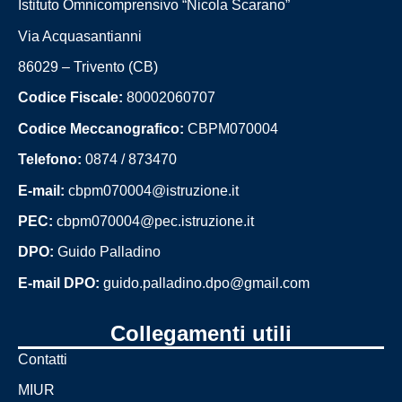
Istituto Omnicomprensivo “Nicola Scarano”
Via Acquasantianni
Le carte della
86029 – Trivento (CB)
scuola
Codice Fiscale:
80002060707
Regolamenti
Codice Meccanografico:
CBPM070004
d'istituto
Telefono:
0874 / 873470
Modulistica
E-mail:
cbpm070004@istruzione.it
docenti
PEC:
cbpm070004@pec.istruzione.it
Modulistica
famiglie e
DPO:
Guido Palladino
studenti
E-mail DPO:
guido.palladino.dpo@gmail.com
Contrattazione
Collegamenti utili
d'istituto
Contatti
Programma
MIUR