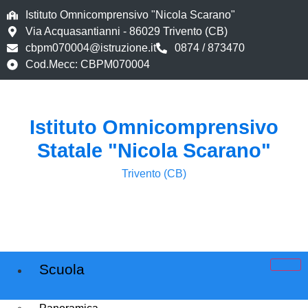
Istituto Omnicomprensivo "Nicola Scarano"
Via Acquasantianni - 86029 Trivento (CB)
cbpm070004@istruzione.it
0874 / 873470
Cod.Mecc: CBPM070004
Istituto Omnicomprensivo
Statale "Nicola Scarano"
Trivento (CB)
Scuola