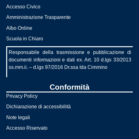
annuale
Accesso Civico
Valutazione
Curricolo
Amministrazione Trasparente
verticale
Albo Online
Protocollo
Scuola in Chiaro
accoglienza
Responsabile della trasmissione e pubblicazione di
alunni
documenti informazioni e dati ex. Art. 10 d.lgs 33/2013
ss.mm.ii. – d.lgs 97/2016 Dr.ssa Ida Cimmino
Organizzazione
Organigramma
Conformità
Organi collegiali
Privacy Policy
Dichiarazione di accessibilità
La storia
Note legali
La storia del
Accesso Riservato
nostro istituto