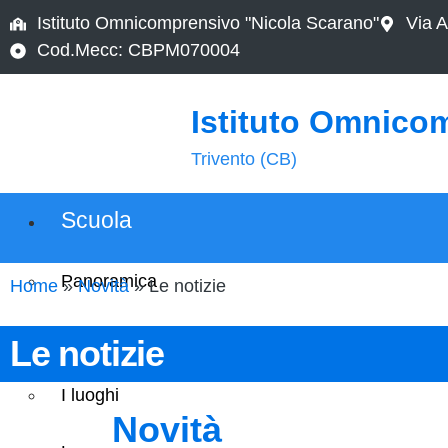
Istituto Omnicomprensivo "Nicola Scarano"
Via A
Cod.Mecc: CBPM070004
Istituto Omnico
Trivento (CB)
Scuola
Panoramica
Home
»
Novità
»
Le notizie
Presentazione
Le notizie
I luoghi
Novità