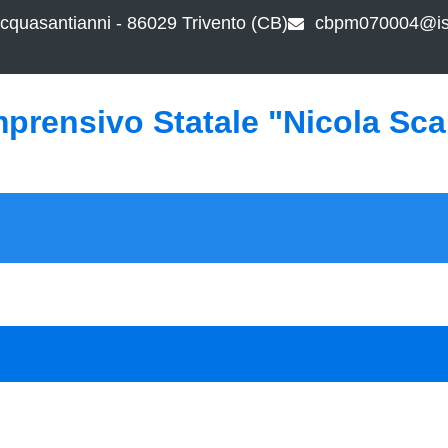
cquasantianni - 86029 Trivento (CB)
cbpm070004@ist
mprensivo Statale "Nicola Sc