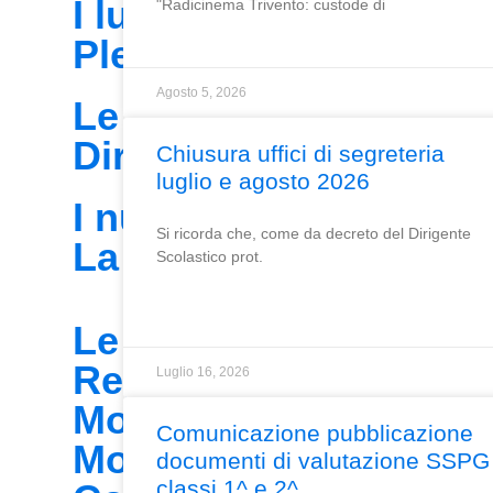
I luoghi
"Radicinema Trivento: custode di
Plessi di scuola
Agosto 5, 2026
Le persone
Dirigente scolastico
Chiusura uffici di segreteria
luglio e agosto 2026
I numeri della scuola
Si ricorda che, come da decreto del Dirigente
La scuola in numeri
Scolastico prot.
Le carte della scuola
Regolamenti d'istituto
Luglio 16, 2026
Modulistica docenti
Comunicazione pubblicazione
Modulistica famiglie e
documenti di valutazione SSPG
classi 1^ e 2^