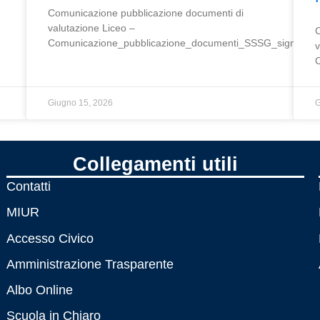
to
Comunicazione pubblicazione documenti di
valutazione Liceo –
C
Comunicazione_pubblicazione_documenti_SSSG_signed_2
v
C
a alunni
Giugno 15, 2026
G
Collegamenti utili
Contatti
MIUR
Accesso Civico
tituto
Amministrazione Trasparente
Albo Online
Scuola in Chiaro