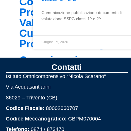
Contrattazione d'istitu
Programma annuale
Comunicazione pubblicazione documenti di
valutazione SSPG classi 1^ e 2^
Valutazione
Curricolo verticale
Protocollo accoglienz
Giugno 15, 2026
Organizzazione
Contatti
Organigramma
Istituto Omnicomprensivo “Nicola Scarano”
Organi collegiali
Via Acquasantianni
La storia
86029 – Trivento (CB)
La storia del nostro is
Codice Fiscale:
80002060707
Codice Meccanografico:
CBPM070004
Servizi
Telefono:
0874 / 873470