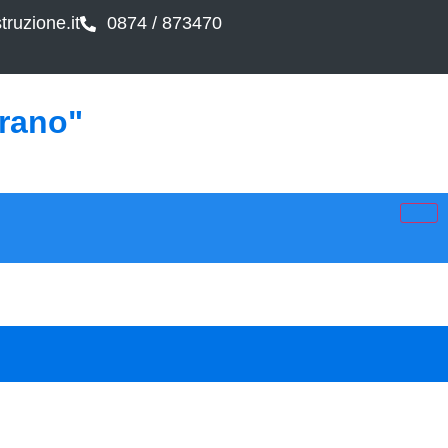
ruzione.it
0874 / 873470
arano"