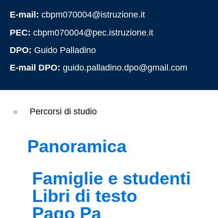
E-mail:
cbpm070004@istruzione.it
Panoramica
PEC:
cbpm070004@pec.istruzione.it
DPO:
Guido Palladino
Famiglie e studenti
E-mail DPO:
guido.palladino.dpo@gmail.com
Personale scolastico
Percorsi di studio
Panoramica
Famiglie e studenti
Libri di testo
Pago Pa