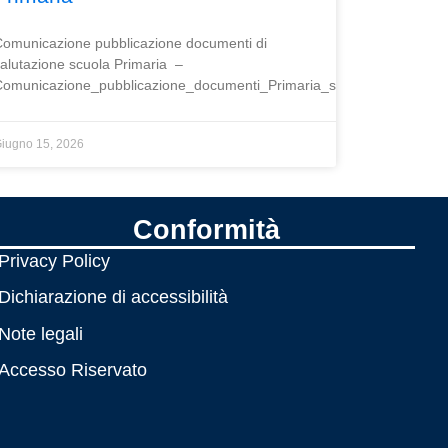
omunicazione pubblicazione documenti di
81_29.pdf
alutazione scuola Primaria –
omunicazione_pubblicazione_documenti_Primaria_signed.pdf
iugno 15, 2026
Conformità
Privacy Policy
Dichiarazione di accessibilità
Note legali
Accesso Riservato