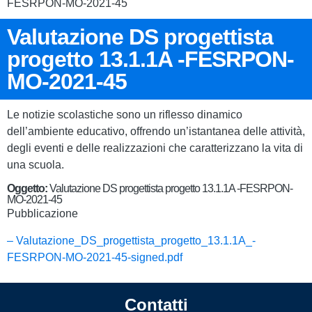
FESRPON-MO-2021-45
Valutazione DS progettista
progetto 13.1.1A -FESRPON-
MO-2021-45
Le notizie scolastiche sono un riflesso dinamico
dell’ambiente educativo, offrendo un’istantanea delle attività,
degli eventi e delle realizzazioni che caratterizzano la vita di
una scuola.
Oggetto:
Valutazione DS progettista progetto 13.1.1A -FESRPON-
MO-2021-45
Pubblicazione
– Valutazione_DS_progettista_progetto_13.1.1A_-
FESRPON-MO-2021-45-signed.pdf
Contatti