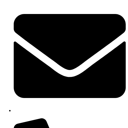
cbpm070004@istruzione.it