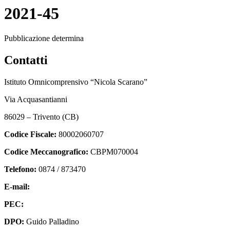
2021-45
Pubblicazione determina
Contatti
Istituto Omnicomprensivo “Nicola Scarano”
Via Acquasantianni
86029 – Trivento (CB)
Codice Fiscale:
80002060707
Codice Meccanografico:
CBPM070004
Telefono:
0874 / 873470
E-mail:
cbpm070004@istruzione.it
PEC:
cbpm070004@pec.istruzione.it
DPO:
Guido Palladino