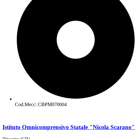
Cod.Mecc: CBPM070004
Istituto Omnicomprensivo Statale "Nicola Scarano"