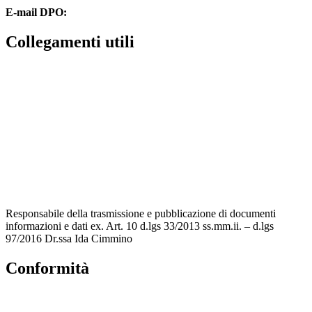
E-mail DPO:
guido.palladino.dpo@gmail.com
Collegamenti utili
Contatti
MIUR
Accesso Civico
Amministrazione Trasparente
Albo Online
Scuola in Chiaro
Responsabile della trasmissione e pubblicazione di documenti
informazioni e dati ex. Art. 10 d.lgs 33/2013 ss.mm.ii. – d.lgs
97/2016 Dr.ssa Ida Cimmino
Conformità
Privacy Policy