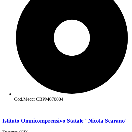
Cod.Mecc: CBPM070004
Istituto Omnicomprensivo Statale "Nicola Scarano"