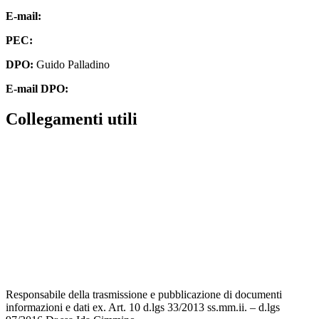
E-mail:
cbpm070004@istruzione.it
PEC:
cbpm070004@pec.istruzione.it
DPO:
Guido Palladino
E-mail DPO:
guido.palladino.dpo@gmail.com
Collegamenti utili
Contatti
MIUR
Accesso Civico
Amministrazione Trasparente
Albo Online
Scuola in Chiaro
Responsabile della trasmissione e pubblicazione di documenti
informazioni e dati ex. Art. 10 d.lgs 33/2013 ss.mm.ii. – d.lgs