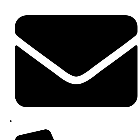
cbpm070004@istruzione.it