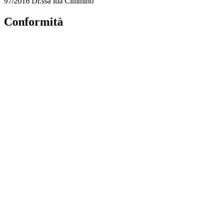
97/2016 Dr.ssa Ida Cimmino
Conformità
Privacy Policy
Dichiarazione di accessibilità
Note legali
Accesso Riservato