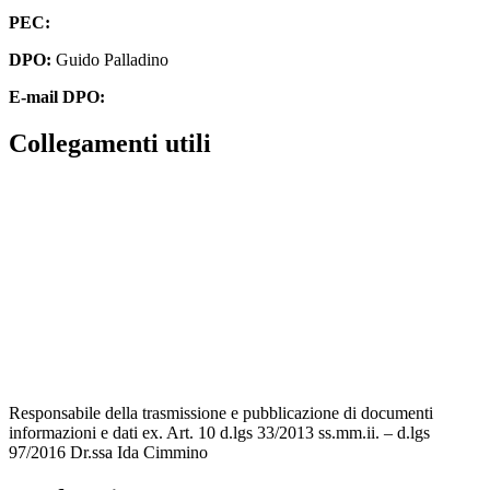
PEC:
cbpm070004@pec.istruzione.it
DPO:
Guido Palladino
E-mail DPO:
guido.palladino.dpo@gmail.com
Collegamenti utili
Contatti
MIUR
Accesso Civico
Amministrazione Trasparente
Albo Online
Scuola in Chiaro
Responsabile della trasmissione e pubblicazione di documenti
informazioni e dati ex. Art. 10 d.lgs 33/2013 ss.mm.ii. – d.lgs
97/2016 Dr.ssa Ida Cimmino