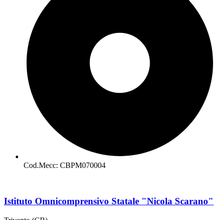
Cod.Mecc: CBPM070004
Istituto Omnicomprensivo Statale "Nicola Scarano"