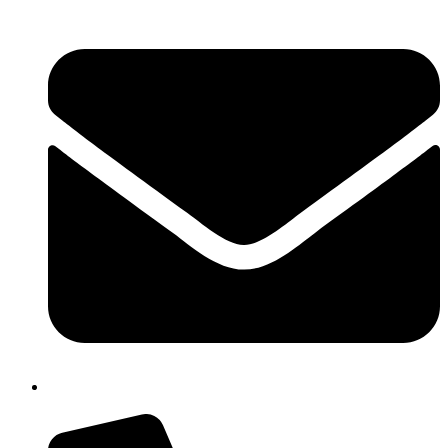
cbpm070004@istruzione.it