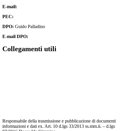
E-mail:
cbpm070004@istruzione.it
PEC:
cbpm070004@pec.istruzione.it
DPO:
Guido Palladino
E-mail DPO:
guido.palladino.dpo@gmail.com
Collegamenti utili
Contatti
MIUR
Accesso Civico
Amministrazione Trasparente
Albo Online
Scuola in Chiaro
Responsabile della trasmissione e pubblicazione di documenti
informazioni e dati ex. Art. 10 d.lgs 33/2013 ss.mm.ii. – d.lgs