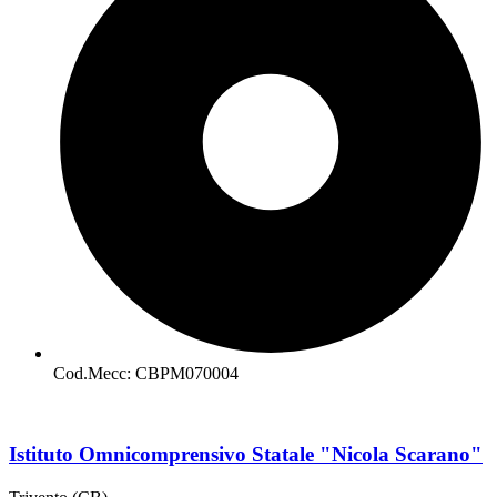
Cod.Mecc: CBPM070004
Istituto Omnicomprensivo Statale "Nicola Scarano"