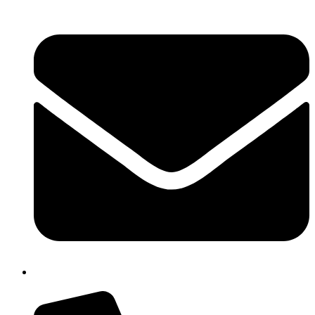
cbpm070004@istruzione.it