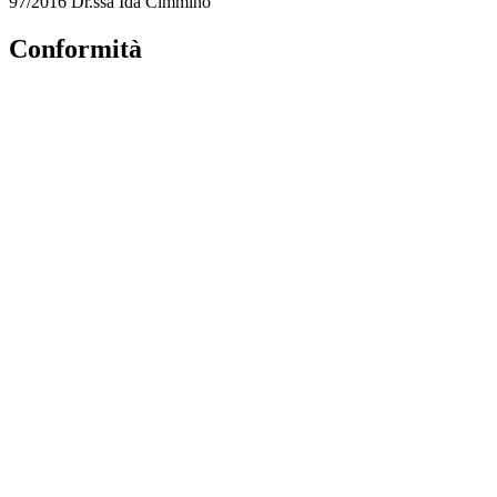
97/2016 Dr.ssa Ida Cimmino
Conformità
Privacy Policy
Dichiarazione di accessibilità
Note legali
Accesso Riservato