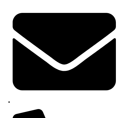
cbpm070004@istruzione.it