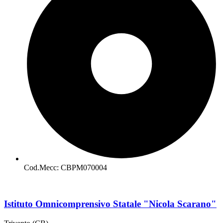
Cod.Mecc: CBPM070004
Istituto Omnicomprensivo Statale "Nicola Scarano"