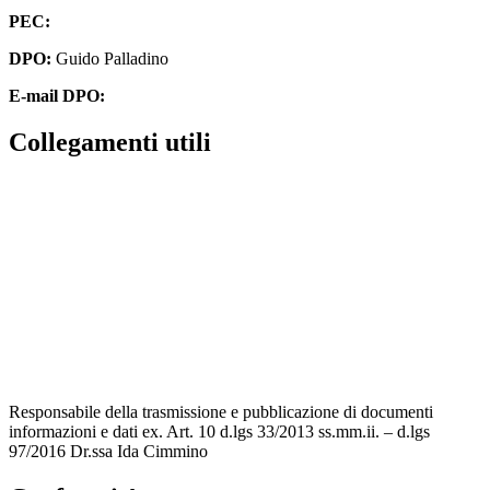
PEC:
cbpm070004@pec.istruzione.it
DPO:
Guido Palladino
E-mail DPO:
guido.palladino.dpo@gmail.com
Collegamenti utili
Contatti
MIUR
Accesso Civico
Amministrazione Trasparente
Albo Online
Scuola in Chiaro
Responsabile della trasmissione e pubblicazione di documenti
informazioni e dati ex. Art. 10 d.lgs 33/2013 ss.mm.ii. – d.lgs
97/2016 Dr.ssa Ida Cimmino