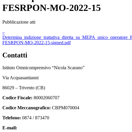
FESRPON-MO-2022-15
Pubblicazione atti
–
Determina_indizione_trattativa_diretta_su_MEPA_unico_operatore
FESRPON-MO-2022-15-signed.pdf
Contatti
Istituto Omnicomprensivo “Nicola Scarano”
Via Acquasantianni
86029 – Trivento (CB)
Codice Fiscale:
80002060707
Codice Meccanografico:
CBPM070004
Telefono:
0874 / 873470
E-mail:
cbpm070004@istruzione.it