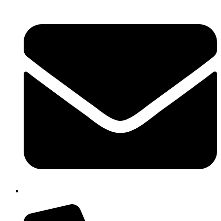
cbpm070004@istruzione.it