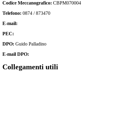
Codice Meccanografico:
CBPM070004
Telefono:
0874 / 873470
E-mail:
cbpm070004@istruzione.it
PEC:
cbpm070004@pec.istruzione.it
DPO:
Guido Palladino
E-mail DPO:
guido.palladino.dpo@gmail.com
Collegamenti utili
Contatti
MIUR
Accesso Civico
Amministrazione Trasparente
Albo Online
Scuola in Chiaro