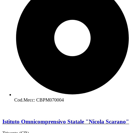
Cod.Mecc: CBPM070004
Istituto Omnicomprensivo Statale "Nicola Scarano"