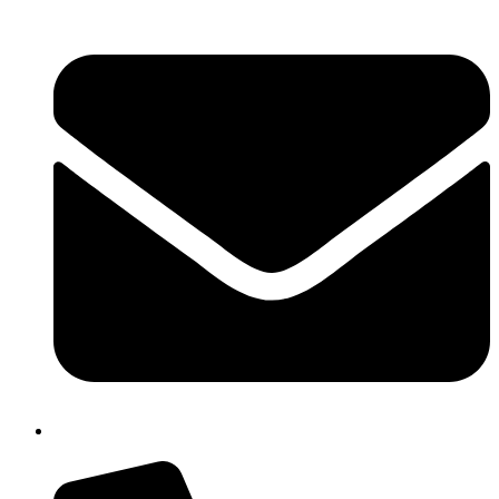
cbpm070004@istruzione.it