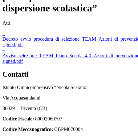
dispersione scolastica”
Atti
–
Decreto_avvio_procedura_di_selezione_TEAM_Azioni_di_prevenzion
signed.pdf
–
Avviso_selezione_TEAM_Piano_Scuola_4.0_Azioni_di_prevenzione_e
signed.pdf
Contatti
Istituto Omnicomprensivo “Nicola Scarano”
Via Acquasantianni
86029 – Trivento (CB)
Codice Fiscale:
80002060707
Codice Meccanografico:
CBPM070004