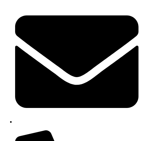
cbpm070004@istruzione.it