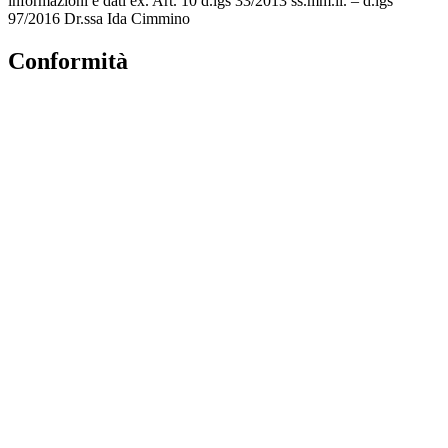
informazioni e dati ex. Art. 10 d.lgs 33/2013 ss.mm.ii. – d.lgs
97/2016 Dr.ssa Ida Cimmino
Conformità
Privacy Policy
Dichiarazione di accessibilità
Note legali
Accesso Riservato