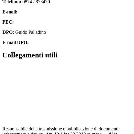
Telefono:
0874 / 873470
E-mail:
cbpm070004@istruzione.it
PEC:
cbpm070004@pec.istruzione.it
DPO:
Guido Palladino
E-mail DPO:
guido.palladino.dpo@gmail.com
Collegamenti utili
Contatti
MIUR
Accesso Civico
Amministrazione Trasparente
Albo Online
Scuola in Chiaro
Responsabile della trasmissione e pubblicazione di documenti