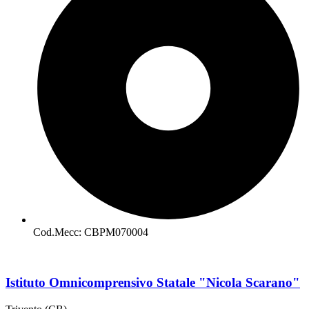
Cod.Mecc: CBPM070004
Istituto Omnicomprensivo Statale "Nicola Scarano"