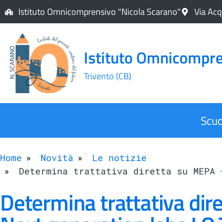
Istituto Omnicomprensivo "Nicola Scarano"
Via Acq
Istituto Omnicompre
Trivento (CB)
Scuo
Home
Novità
Le notizie
Determina trattativa diretta su MEPA 
Determina trattativa di