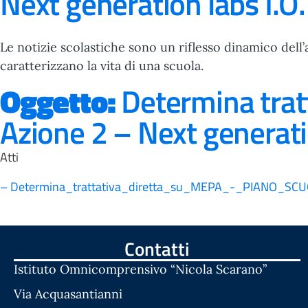
Next generation labs I.O.
Le notizie scolastiche sono un riflesso dinamico dell’
caratterizzano la vita di una scuola.
Oggetto:
Determina trat
Azione 2 – Next generatio
Atti
– Determina_trattativa_diretta_su_MEPA_-_PIANO_SCUO
Contatti
Istituto Omnicomprensivo “Nicola Scarano”
Via Acquasantianni