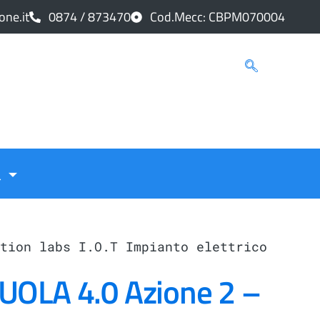
ne.it
0874 / 873470
Cod.Mecc: CBPM070004
a
tion labs I.O.T Impianto elettrico
CUOLA 4.0 Azione 2 –