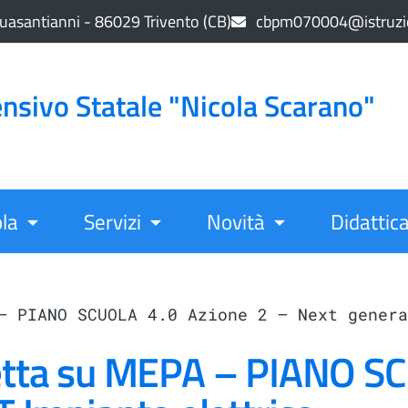
uasantianni - 86029 Trivento (CB)
cbpm070004@istruzio
nsivo Statale "Nicola Scarano"
la
Servizi
Novità
Didattic
– PIANO SCUOLA 4.0 Azione 2 – Next genera
retta su MEPA – PIANO S