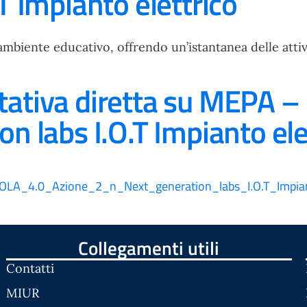
T Impianto elettrico
ambiente educativo, offrendo un’istantanea delle attivi
tativa diretta su MEPA 
n labs I.O.T Impianto ele
LA_4.0_Azione_2_n_Next_generation_labs_I.O.T_Impiant
Collegamenti utili
Contatti
MIUR