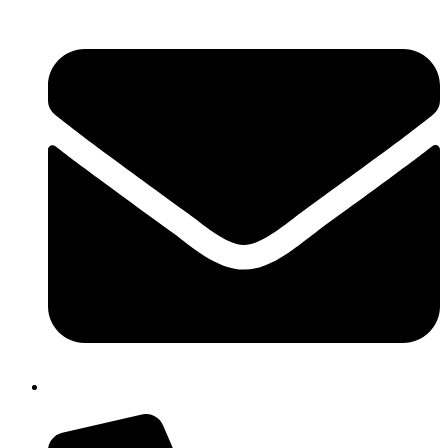
cbpm070004@istruzione.it