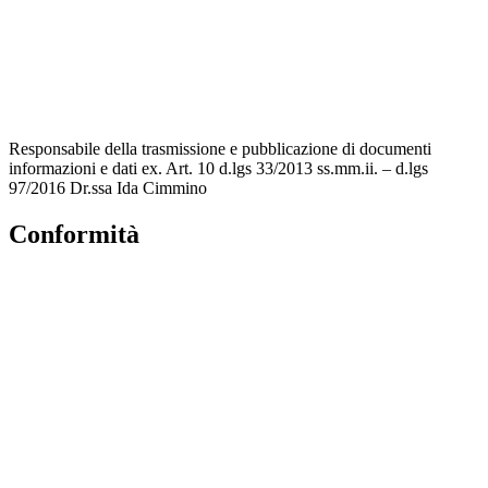
Accesso Civico
Amministrazione Trasparente
Albo Online
Scuola in Chiaro
Responsabile della trasmissione e pubblicazione di documenti
informazioni e dati ex. Art. 10 d.lgs 33/2013 ss.mm.ii. – d.lgs
97/2016 Dr.ssa Ida Cimmino
Conformità
Privacy Policy
Dichiarazione di accessibilità
Note legali
Accesso Riservato