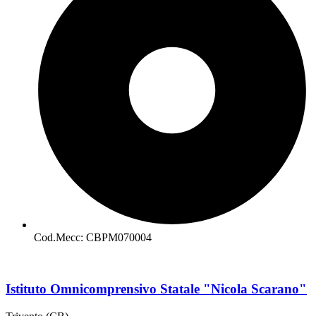
Cod.Mecc: CBPM070004
Istituto Omnicomprensivo Statale "Nicola Scarano"