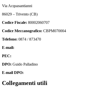
Via Acquasantianni
86029 – Trivento (CB)
Codice Fiscale:
80002060707
Codice Meccanografico:
CBPM070004
Telefono:
0874 / 873470
E-mail:
cbpm070004@istruzione.it
PEC:
cbpm070004@pec.istruzione.it
DPO:
Guido Palladino
E-mail DPO:
guido.palladino.dpo@gmail.com
Collegamenti utili
Contatti
MIUR