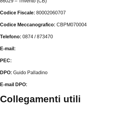
86029 – Trivento (CB)
Codice Fiscale:
80002060707
Codice Meccanografico:
CBPM070004
Telefono:
0874 / 873470
E-mail:
cbpm070004@istruzione.it
PEC:
cbpm070004@pec.istruzione.it
DPO:
Guido Palladino
E-mail DPO:
guido.palladino.dpo@gmail.com
Collegamenti utili
Contatti
MIUR