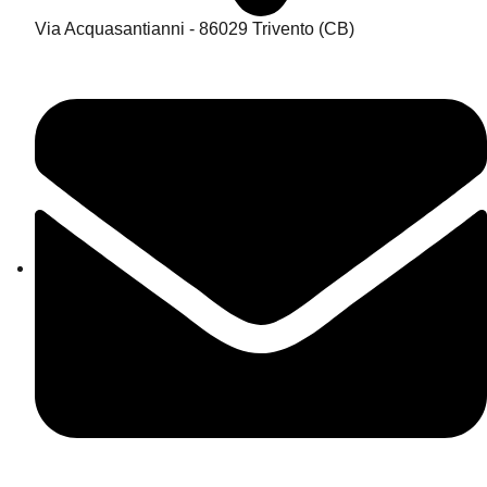
Via Acquasantianni - 86029 Trivento (CB)