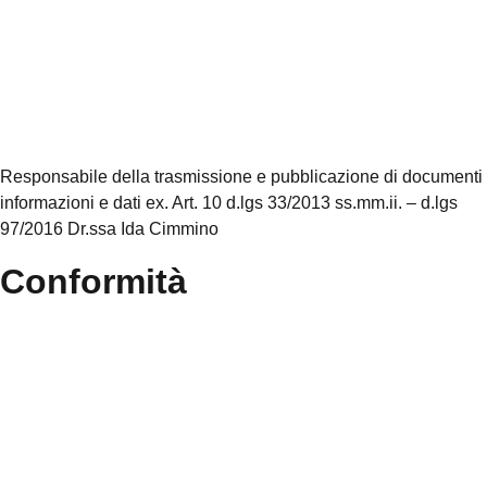
Accesso Civico
Amministrazione Trasparente
Albo Online
Scuola in Chiaro
Responsabile della trasmissione e pubblicazione di documenti
informazioni e dati ex. Art. 10 d.lgs 33/2013 ss.mm.ii. – d.lgs
97/2016 Dr.ssa Ida Cimmino
Conformità
Privacy Policy
Dichiarazione di accessibilità
Note legali
Accesso Riservato