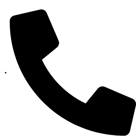
cbpm070004@istruzione.it