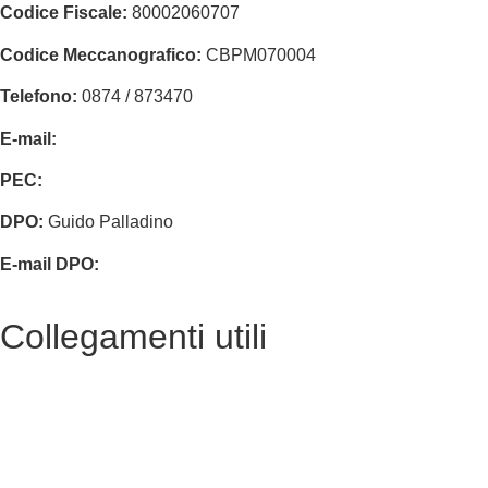
Codice Fiscale:
80002060707
Codice Meccanografico:
CBPM070004
Telefono:
0874 / 873470
E-mail:
cbpm070004@istruzione.it
PEC:
cbpm070004@pec.istruzione.it
DPO:
Guido Palladino
E-mail DPO:
guido.palladino.dpo@gmail.com
Collegamenti utili
Contatti
MIUR
Accesso Civico