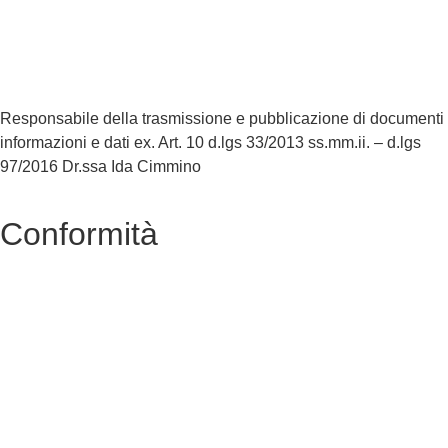
Amministrazione Trasparente
Albo Online
Scuola in Chiaro
Responsabile della trasmissione e pubblicazione di documenti
informazioni e dati ex. Art. 10 d.lgs 33/2013 ss.mm.ii. – d.lgs
97/2016 Dr.ssa Ida Cimmino
Conformità
Privacy Policy
Dichiarazione di accessibilità
Note legali
Accesso Riservato