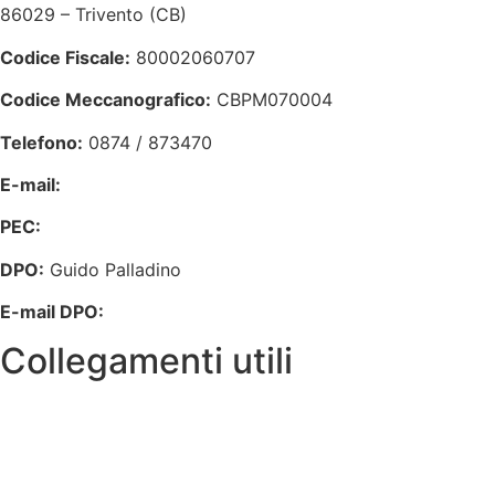
86029 – Trivento (CB)
Codice Fiscale:
80002060707
Codice Meccanografico:
CBPM070004
Telefono:
0874 / 873470
E-mail:
cbpm070004@istruzione.it
PEC:
cbpm070004@pec.istruzione.it
DPO:
Guido Palladino
E-mail DPO:
guido.palladino.dpo@gmail.com
Collegamenti utili
Contatti
MIUR