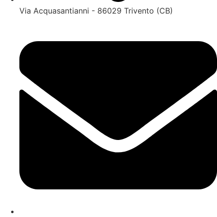
Via Acquasantianni - 86029 Trivento (CB)