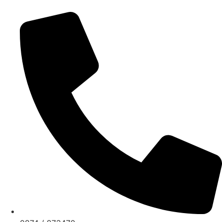
cbpm070004@istruzione.it