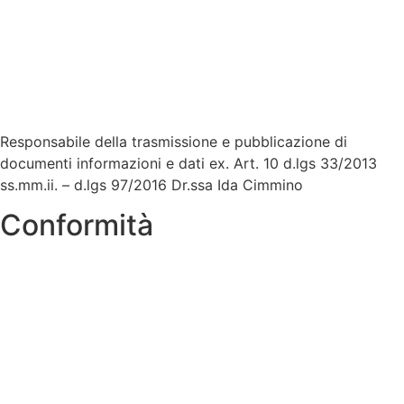
Accesso Civico
Amministrazione Trasparente
Albo Online
Scuola in Chiaro
Responsabile della trasmissione e pubblicazione di
documenti informazioni e dati ex. Art. 10 d.lgs 33/2013
ss.mm.ii. – d.lgs 97/2016 Dr.ssa Ida Cimmino
Conformità
Privacy Policy
Dichiarazione di accessibilità
Note legali
Accesso Riservato