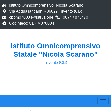
Istituto Omnicomprensivo "Nicola Scarano"
Via Acquasantianni - 86029 Trivento (CB)
cbpm070004@istruzione.it
0874 / 873470
Cod.Mecc: CBPM070004
Istituto Omnicomprensivo
Statale "Nicola Scarano"
Trivento (CB)