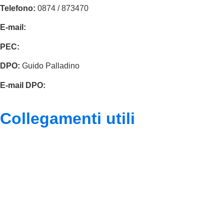
Telefono:
0874 / 873470
E-mail:
cbpm070004@istruzione.it
PEC:
cbpm070004@pec.istruzione.it
DPO:
Guido Palladino
E-mail DPO:
guido.palladino.dpo@gmail.com
Collegamenti utili
Contatti
MIUR
Accesso Civico
Amministrazione Trasparente
Albo Online