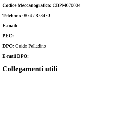
Codice Meccanografico:
CBPM070004
Telefono:
0874 / 873470
E-mail:
cbpm070004@istruzione.it
PEC:
cbpm070004@pec.istruzione.it
DPO:
Guido Palladino
E-mail DPO:
guido.palladino.dpo@gmail.com
Collegamenti utili
Contatti
MIUR
Accesso Civico
Amministrazione Trasparente
Albo Online
Scuola in Chiaro