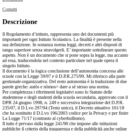
Contatti
Descrizione
Il Regolamento d’istituto, rappresenta uno dei documenti più
importanti per ogni Istituto Scolastico. La finalità è presente nella
sua definizione. In sostanza norma leggi, decreti e altri disposti di
rango superiore senza stravolgerli. E’ importante sottolineare questo
aspetto. Non è un documento che si pone sopra la legge, ma accanto
ad essa, traducendola nel contesto particolare nel quale opera il
singolo Istituto.
Il documento è la logica conclusione dell’autonomia concessa alle
scuole con la Legge 59/97 e il D.P.R.275/99. Mi riferisco alla parte
gestionale-organizzativa. Del resto autonomia è la traduzione di due
parole greche: autòs e nòmos= dare a sé stesso una norma.
Per completezza i riferimenti legislativi sono lo Statuto delle
studentesse e degli studenti della scuola secondaria, approvato con il
DPR 24 giugno 1998, n. 249 e successiva integrazione del D.P.R.
235/07, il D.Lvo 297/94 (Testo unico), il Decreto attuativo 101/18
che ha sostituito il D.Lvo 196/2003 codice per la Privacy e per finire
La Legge 71/17 (contrasto al cyberbullismo).
Il tutto è pervaso dalla legge 241/90 che impone alle istituzioni
pubbliche il criterio della trasparenza e della pubblicità anche online