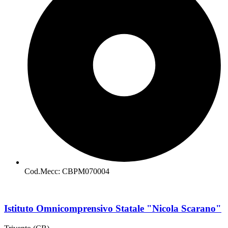
Cod.Mecc: CBPM070004
Istituto Omnicomprensivo Statale "Nicola Scarano"