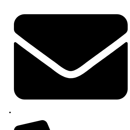
cbpm070004@istruzione.it