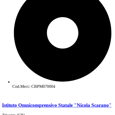
Cod.Mecc: CBPM070004
Istituto Omnicomprensivo Statale "Nicola Scarano"