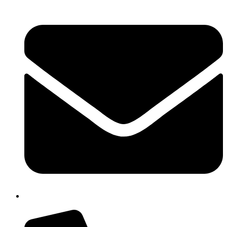
cbpm070004@istruzione.it