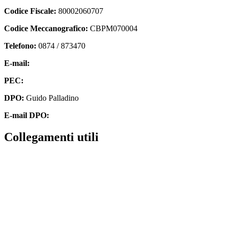
Codice Fiscale:
80002060707
Codice Meccanografico:
CBPM070004
Telefono:
0874 / 873470
E-mail:
cbpm070004@istruzione.it
PEC:
cbpm070004@pec.istruzione.it
DPO:
Guido Palladino
E-mail DPO:
guido.palladino.dpo@gmail.com
Collegamenti utili
Contatti
MIUR
Accesso Civico
Amministrazione Trasparente
Albo Online