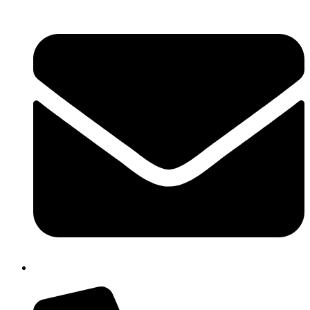
cbpm070004@istruzione.it