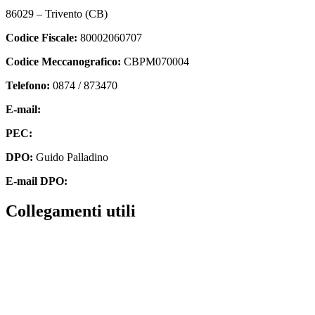
86029 – Trivento (CB)
Codice Fiscale:
80002060707
Codice Meccanografico:
CBPM070004
Telefono:
0874 / 873470
E-mail:
cbpm070004@istruzione.it
PEC:
cbpm070004@pec.istruzione.it
DPO:
Guido Palladino
E-mail DPO:
guido.palladino.dpo@gmail.com
Collegamenti utili
Contatti
MIUR
Accesso Civico
Amministrazione Trasparente