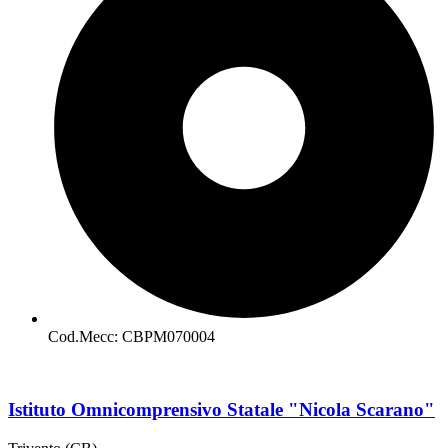
Cod.Mecc: CBPM070004
Istituto Omnicomprensivo Statale "Nicola Scarano"