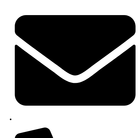
cbpm070004@istruzione.it