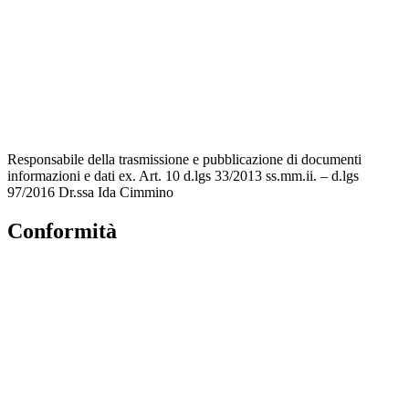
MIUR
Accesso Civico
Amministrazione Trasparente
Albo Online
Scuola in Chiaro
Responsabile della trasmissione e pubblicazione di documenti
informazioni e dati ex. Art. 10 d.lgs 33/2013 ss.mm.ii. – d.lgs
97/2016 Dr.ssa Ida Cimmino
Conformità
Privacy Policy
Dichiarazione di accessibilità
Note legali
Accesso Riservato