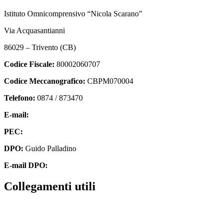
Istituto Omnicomprensivo “Nicola Scarano”
Via Acquasantianni
86029 – Trivento (CB)
Codice Fiscale:
80002060707
Codice Meccanografico:
CBPM070004
Telefono:
0874 / 873470
E-mail:
cbpm070004@istruzione.it
PEC:
cbpm070004@pec.istruzione.it
DPO:
Guido Palladino
E-mail DPO:
guido.palladino.dpo@gmail.com
Collegamenti utili
Contatti