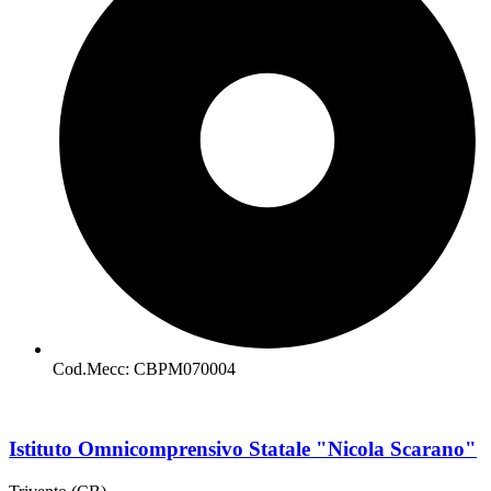
Cod.Mecc: CBPM070004
Istituto Omnicomprensivo Statale "Nicola Scarano"