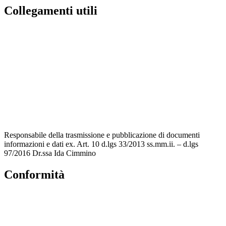
Collegamenti utili
Contatti
MIUR
Accesso Civico
Amministrazione Trasparente
Albo Online
Scuola in Chiaro
Responsabile della trasmissione e pubblicazione di documenti
informazioni e dati ex. Art. 10 d.lgs 33/2013 ss.mm.ii. – d.lgs
97/2016 Dr.ssa Ida Cimmino
Conformità
Privacy Policy
Dichiarazione di accessibilità