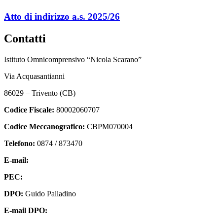
Atto di indirizzo a.s. 2025/26
Contatti
Istituto Omnicomprensivo “Nicola Scarano”
Via Acquasantianni
86029 – Trivento (CB)
Codice Fiscale:
80002060707
Codice Meccanografico:
CBPM070004
Telefono:
0874 / 873470
E-mail:
cbpm070004@istruzione.it
PEC:
cbpm070004@pec.istruzione.it
DPO:
Guido Palladino
E-mail DPO:
guido.palladino.dpo@gmail.com