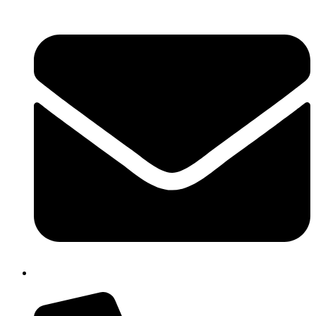
cbpm070004@istruzione.it