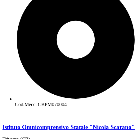
Cod.Mecc: CBPM070004
Istituto Omnicomprensivo Statale "Nicola Scarano"