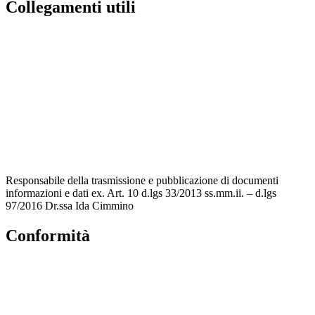
Collegamenti utili
Contatti
MIUR
Accesso Civico
Amministrazione Trasparente
Albo Online
Scuola in Chiaro
Responsabile della trasmissione e pubblicazione di documenti
informazioni e dati ex. Art. 10 d.lgs 33/2013 ss.mm.ii. – d.lgs
97/2016 Dr.ssa Ida Cimmino
Conformità
Privacy Policy
Dichiarazione di accessibilità
Note legali