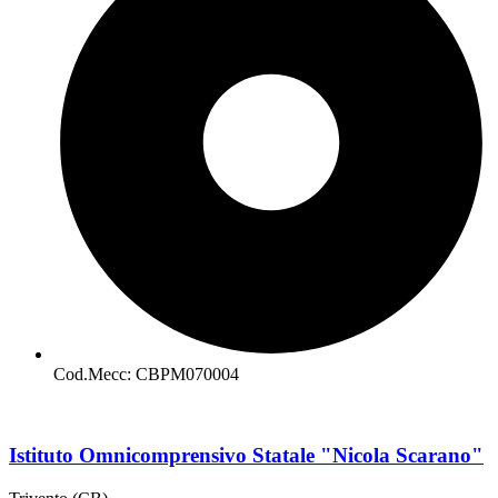
Cod.Mecc: CBPM070004
Istituto Omnicomprensivo Statale "Nicola Scarano"