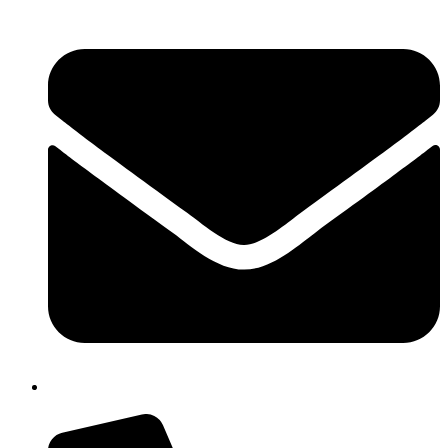
cbpm070004@istruzione.it