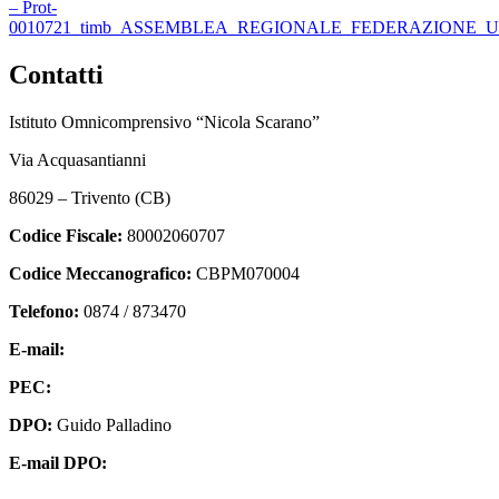
– Prot-
0010721_timb_ASSEMBLEA_REGIONALE_FEDERAZIONE_UIL
Contatti
Istituto Omnicomprensivo “Nicola Scarano”
Via Acquasantianni
86029 – Trivento (CB)
Codice Fiscale:
80002060707
Codice Meccanografico:
CBPM070004
Telefono:
0874 / 873470
E-mail:
cbpm070004@istruzione.it
PEC:
cbpm070004@pec.istruzione.it
DPO:
Guido Palladino
E-mail DPO:
guido.palladino.dpo@gmail.com