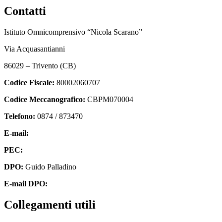
Contatti
Istituto Omnicomprensivo “Nicola Scarano”
Via Acquasantianni
86029 – Trivento (CB)
Codice Fiscale:
80002060707
Codice Meccanografico:
CBPM070004
Telefono:
0874 / 873470
E-mail:
cbpm070004@istruzione.it
PEC:
cbpm070004@pec.istruzione.it
DPO:
Guido Palladino
E-mail DPO:
guido.palladino.dpo@gmail.com
Collegamenti utili