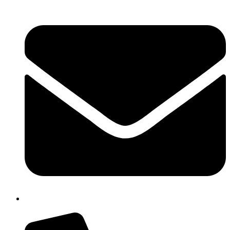
cbpm070004@istruzione.it