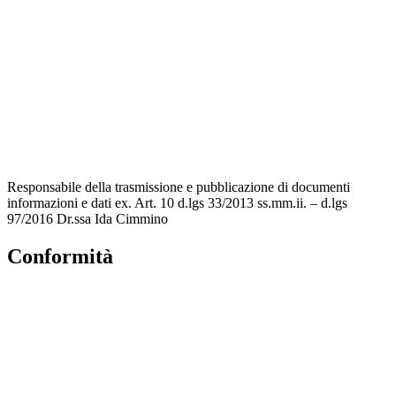
Contatti
MIUR
Accesso Civico
Amministrazione Trasparente
Albo Online
Scuola in Chiaro
Responsabile della trasmissione e pubblicazione di documenti
informazioni e dati ex. Art. 10 d.lgs 33/2013 ss.mm.ii. – d.lgs
97/2016 Dr.ssa Ida Cimmino
Conformità
Privacy Policy
Dichiarazione di accessibilità
Note legali
Accesso Riservato