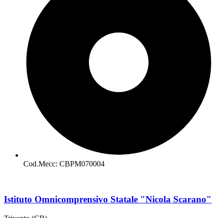
Cod.Mecc: CBPM070004
Istituto Omnicomprensivo Statale "Nicola Scarano"