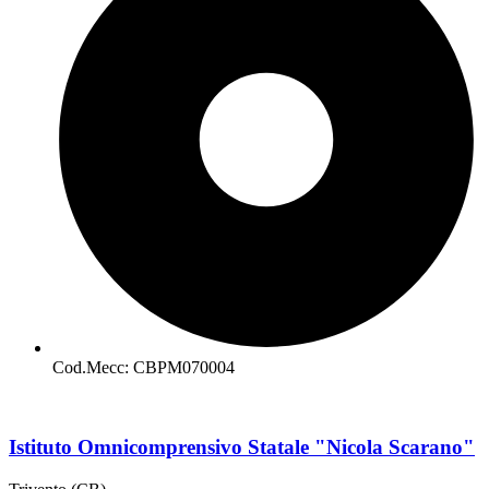
Cod.Mecc: CBPM070004
Istituto Omnicomprensivo Statale "Nicola Scarano"