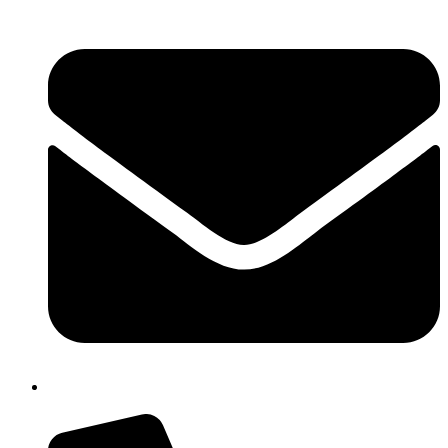
cbpm070004@istruzione.it