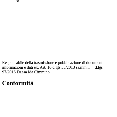
Contatti
MIUR
Accesso Civico
Amministrazione Trasparente
Albo Online
Scuola in Chiaro
Responsabile della trasmissione e pubblicazione di documenti
informazioni e dati ex. Art. 10 d.lgs 33/2013 ss.mm.ii. – d.lgs
97/2016 Dr.ssa Ida Cimmino
Conformità
Privacy Policy
Dichiarazione di accessibilità
Note legali