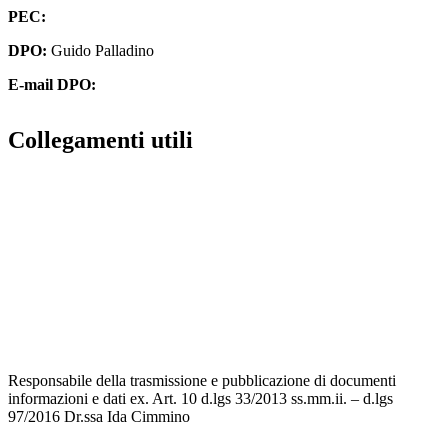
PEC:
cbpm070004@pec.istruzione.it
DPO:
Guido Palladino
E-mail DPO:
guido.palladino.dpo@gmail.com
Collegamenti utili
Contatti
MIUR
Accesso Civico
Amministrazione Trasparente
Albo Online
Scuola in Chiaro
Responsabile della trasmissione e pubblicazione di documenti
informazioni e dati ex. Art. 10 d.lgs 33/2013 ss.mm.ii. – d.lgs
97/2016 Dr.ssa Ida Cimmino