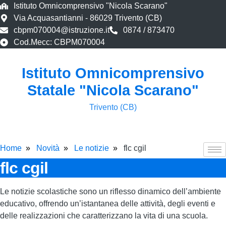
Istituto Omnicomprensivo "Nicola Scarano"
Via Acquasantianni - 86029 Trivento (CB)
cbpm070004@istruzione.it
0874 / 873470
Cod.Mecc: CBPM070004
Istituto Omnicomprensivo
Statale "Nicola Scarano"
Trivento (CB)
Home
Novità
Le notizie
flc cgil
flc cgil
Le notizie scolastiche sono un riflesso dinamico dell’ambiente
educativo, offrendo un’istantanea delle attività, degli eventi e
delle realizzazioni che caratterizzano la vita di una scuola.