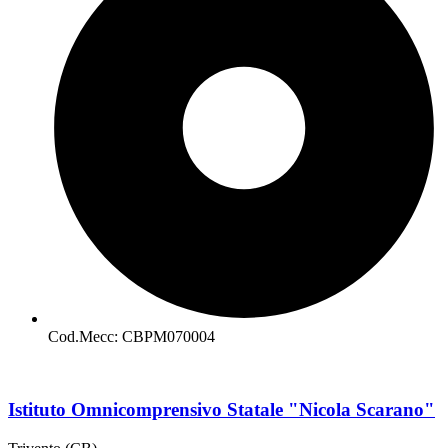
Cod.Mecc: CBPM070004
Istituto Omnicomprensivo Statale "Nicola Scarano"