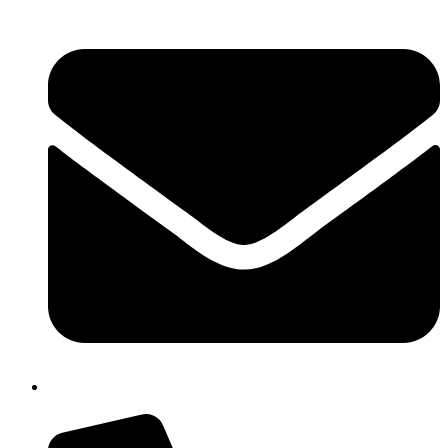
cbpm070004@istruzione.it