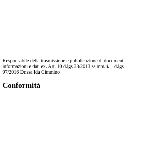
MIUR
Accesso Civico
Amministrazione Trasparente
Albo Online
Scuola in Chiaro
Responsabile della trasmissione e pubblicazione di documenti
informazioni e dati ex. Art. 10 d.lgs 33/2013 ss.mm.ii. – d.lgs
97/2016 Dr.ssa Ida Cimmino
Conformità
Privacy Policy
Dichiarazione di accessibilità
Note legali
Accesso Riservato