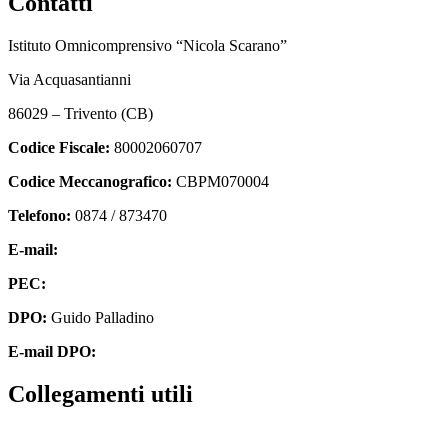
Contatti
Istituto Omnicomprensivo “Nicola Scarano”
Via Acquasantianni
86029 – Trivento (CB)
Codice Fiscale:
80002060707
Codice Meccanografico:
CBPM070004
Telefono:
0874 / 873470
E-mail:
cbpm070004@istruzione.it
PEC:
cbpm070004@pec.istruzione.it
DPO:
Guido Palladino
E-mail DPO:
guido.palladino.dpo@gmail.com
Collegamenti utili
Contatti