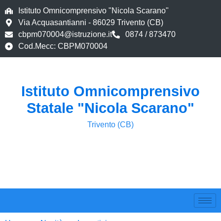
Istituto Omnicomprensivo "Nicola Scarano"
Via Acquasantianni - 86029 Trivento (CB)
cbpm070004@istruzione.it
0874 / 873470
Cod.Mecc: CBPM070004
Istituto Omnicomprensivo
Statale "Nicola Scarano"
Trivento (CB)