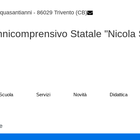
quasantianni - 86029 Trivento (CB)
cbpm070004@istr
mnicomprensivo Statale "Nicola
Scuola
Servizi
Novità
Didattica
e