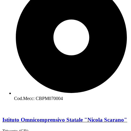
Cod.Mecc: CBPM070004
Istituto Omnicomprensivo Statale "Nicola Scarano"