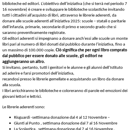
biblioteche ed editori. L’obiettivo dell’iniziativa (che si terrà nel periodo 7
16 novembre) è creare e sviluppare le biblioteche scolastiche invitando
tutti i cittadini all’acquisto di libri, attraverso le librerie aderenti, da
donare alle scuole aderenti all’iniziativa 2025: scuole – statali o paritarie
dell’infanzia, primarie, secondarie di primo e secondo grado che si
saranno preventivamente registrate.
Gli editori aderenti si impegnano a donare anch’essi alle scuole un monte
libri pari al numero di libri donati dal pubblico durante l’iniziativa, fino a
un massimo di 100.000 copie.
Ciò significa che per ogni libro comprato
dal pubblico per essere donato alle scuole, gli editori ne
aggiungeranno un altro.
Si invitano, pertanto, tutti i genitori e le alunne e gli alunni dell’Istituto
ad aderire e farsi promotori dell’iniziativa,
recandosi presso le librerie gemellate e acquistando un libro da donare
alla scuola.
I libri arricchiranno le biblioteche e coloreranno di parole ed emozioni dei
giovani lettori e lettrici.
Le librerie aderenti sono:
Risguardi -settimana donazione dal 4 al 12 Novembre –
Giunti al Punto , settimana donazione dal 7 al 16 Novembre
La Scolastica , settimana donazione dal 7 al 16 Novembre .