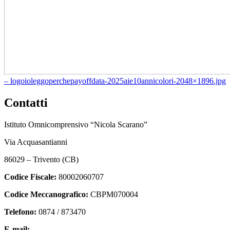
– logoioleggoperchepayoffdata-2025aie10annicolori-2048×1896.jpg
Contatti
Istituto Omnicomprensivo “Nicola Scarano”
Via Acquasantianni
86029 – Trivento (CB)
Codice Fiscale:
80002060707
Codice Meccanografico:
CBPM070004
Telefono:
0874 / 873470
E-mail:
cbpm070004@istruzione.it