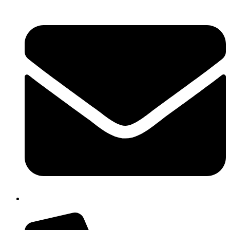
cbpm070004@istruzione.it