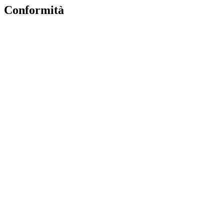
Conformità
Privacy Policy
Dichiarazione di accessibilità
Note legali
Accesso Riservato