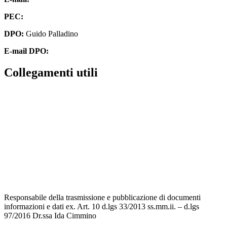
PEC:
cbpm070004@pec.istruzione.it
DPO:
Guido Palladino
E-mail DPO:
guido.palladino.dpo@gmail.com
Collegamenti utili
Contatti
MIUR
Accesso Civico
Amministrazione Trasparente
Albo Online
Scuola in Chiaro
Responsabile della trasmissione e pubblicazione di documenti
informazioni e dati ex. Art. 10 d.lgs 33/2013 ss.mm.ii. – d.lgs
97/2016 Dr.ssa Ida Cimmino