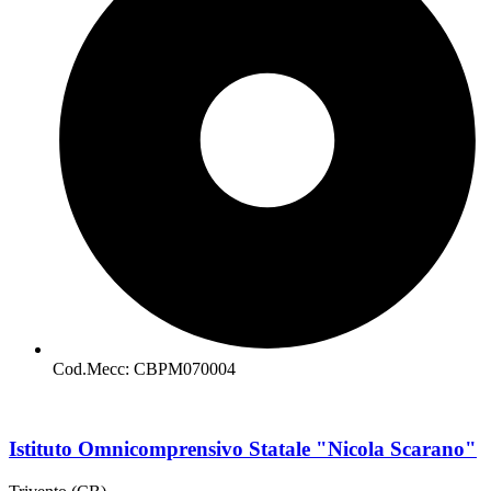
Cod.Mecc: CBPM070004
Istituto Omnicomprensivo Statale "Nicola Scarano"