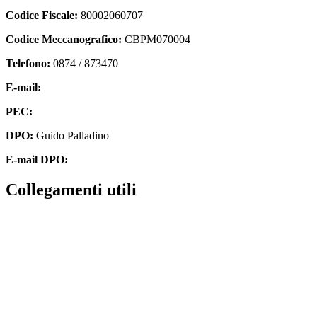
Codice Fiscale:
80002060707
Codice Meccanografico:
CBPM070004
Telefono:
0874 / 873470
E-mail:
cbpm070004@istruzione.it
PEC:
cbpm070004@pec.istruzione.it
DPO:
Guido Palladino
E-mail DPO:
guido.palladino.dpo@gmail.com
Collegamenti utili
Contatti
MIUR
Accesso Civico
Amministrazione Trasparente
Albo Online