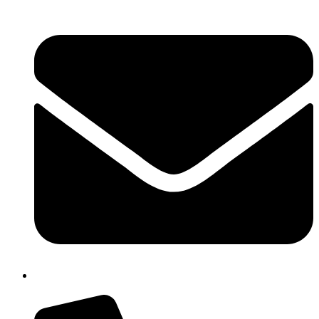
cbpm070004@istruzione.it