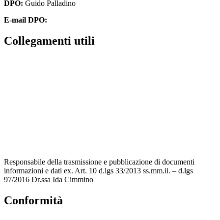
DPO:
Guido Palladino
E-mail DPO:
guido.palladino.dpo@gmail.com
Collegamenti utili
Contatti
MIUR
Accesso Civico
Amministrazione Trasparente
Albo Online
Scuola in Chiaro
Responsabile della trasmissione e pubblicazione di documenti
informazioni e dati ex. Art. 10 d.lgs 33/2013 ss.mm.ii. – d.lgs
97/2016 Dr.ssa Ida Cimmino
Conformità