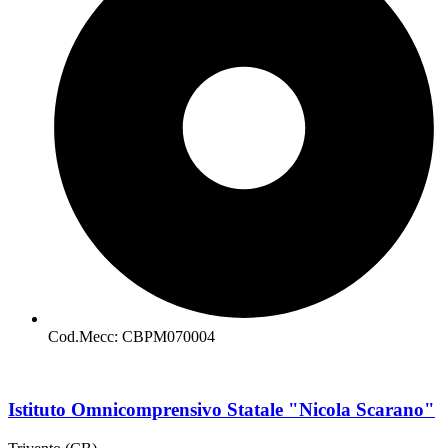
Cod.Mecc: CBPM070004
Istituto Omnicomprensivo Statale "Nicola Scarano"