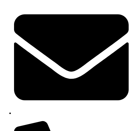
cbpm070004@istruzione.it