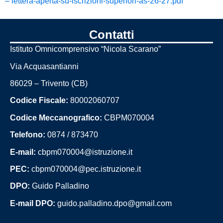
– lettera-aperta-su-iscrizioni-superiori-as-26-27.pdf
Contatti
Istituto Omnicomprensivo “Nicola Scarano”
Via Acquasantianni
86029 – Trivento (CB)
Codice Fiscale:
80002060707
Codice Meccanografico:
CBPM070004
Telefono:
0874 / 873470
E-mail:
cbpm070004@istruzione.it
PEC:
cbpm070004@pec.istruzione.it
DPO:
Guido Palladino
E-mail DPO:
guido.palladino.dpo@gmail.com