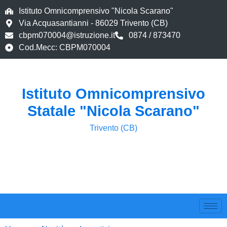
Istituto Omnicomprensivo "Nicola Scarano"
Via Acquasantianni - 86029 Trivento (CB)
cbpm070004@istruzione.it
0874 / 873470
Cod.Mecc: CBPM070004
Istituto Omnicomprensivo
Statale "Nicola Scarano"
Trivento (CB)