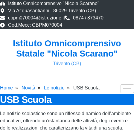
Istituto Omnicomprensivo "Nicola Scarano"
Via Acquasantianni - 86029 Trivento (CB)
cbpm070004@istruzione.it
0874 / 873470
Cod.Mecc: CBPM070004
Istituto Omnicomprensivo
Statale "Nicola Scarano"
Trivento (CB)
Home
Novità
Le notizie
USB Scuola
USB Scuola
Le notizie scolastiche sono un riflesso dinamico dell’ambiente
educativo, offrendo un’istantanea delle attività, degli eventi e
delle realizzazioni che caratterizzano la vita di una scuola.