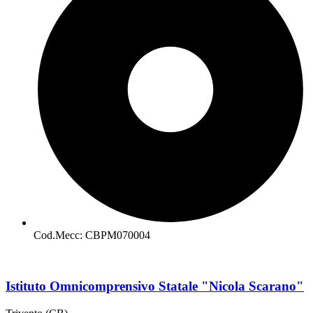
Cod.Mecc: CBPM070004
Istituto Omnicomprensivo Statale "Nicola Scarano"