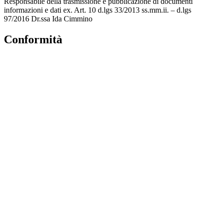
Responsabile della trasmissione e pubblicazione di documenti
informazioni e dati ex. Art. 10 d.lgs 33/2013 ss.mm.ii. – d.lgs
97/2016 Dr.ssa Ida Cimmino
Conformità
Privacy Policy
Dichiarazione di accessibilità
Note legali
Accesso Riservato