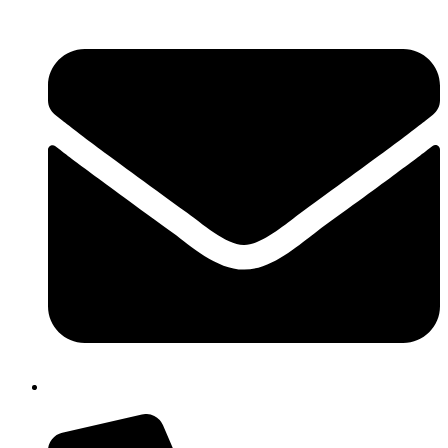
cbpm070004@istruzione.it