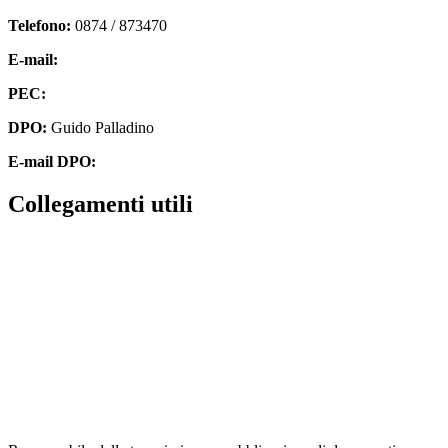
Telefono:
0874 / 873470
E-mail:
cbpm070004@istruzione.it
PEC:
cbpm070004@pec.istruzione.it
DPO:
Guido Palladino
E-mail DPO:
guido.palladino.dpo@gmail.com
Collegamenti utili
Contatti
MIUR
Accesso Civico
Amministrazione Trasparente
Albo Online
Scuola in Chiaro