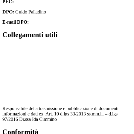
PEC:
cbpm070004@pec.istruzione.it
DPO:
Guido Palladino
E-mail DPO:
guido.palladino.dpo@gmail.com
Collegamenti utili
Contatti
MIUR
Accesso Civico
Amministrazione Trasparente
Albo Online
Scuola in Chiaro
Responsabile della trasmissione e pubblicazione di documenti
informazioni e dati ex. Art. 10 d.lgs 33/2013 ss.mm.ii. – d.lgs
97/2016 Dr.ssa Ida Cimmino
Conformità