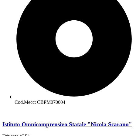
Cod.Mecc: CBPM070004
Istituto Omnicomprensivo Statale "Nicola Scarano"