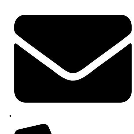
cbpm070004@istruzione.it