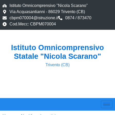
Istituto Omnicomprensivo "Nicola Scarano"
Via Acquasantianni - 86029 Trivento (CB)
cbpm070004@istruzione.it
0874 / 873470
Cod.Mecc: CBPM070004
Istituto Omnicomprensivo
Statale "Nicola Scarano"
Trivento (CB)