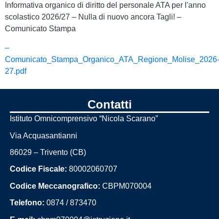
Informativa organico di diritto del personale ATA per l'anno
scolastico 2026/27 – Nulla di nuovo ancora Tagli! –
Comunicato Stampa
–
Comunicato_Stampa_Organico_ATA_Regione_Molise_2026
27.pdf
Contatti
Istituto Omnicomprensivo “Nicola Scarano”
Via Acquasantianni
86029 – Trivento (CB)
Codice Fiscale:
80002060707
Codice Meccanografico:
CBPM070004
Telefono:
0874 / 873470